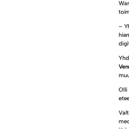
War
toi
– Y
hie
digi
Yhd
Ven
muu
Oll
ete
Valt
medi