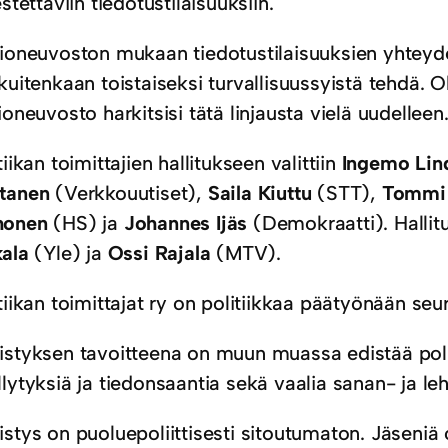
estettäviin tiedotustilaisuuksiin.
tioneuvoston mukaan tiedotustilaisuuksien yhteyde
kuitenkaan toistaiseksi turvallisuussyistä tehdä. Ol
ioneuvosto harkitsisi tätä linjausta vielä uudelleen
tiikan toimittajien hallitukseen valittiin
Ingemo Lin
tanen
(Verkkouutiset),
Saila Kiuttu
(STT),
Tommi 
onen
(HS) ja
Johannes Ijäs
(Demokraatti). Hallitu
kala
(Yle) ja
Ossi Rajala
(MTV).
tiikan toimittajat ry on politiikkaa päätyönään seu
istyksen tavoitteena on muun muassa edistää polit
llytyksiä ja tiedonsaantia sekä vaalia sanan- ja l
stys on puoluepoliittisesti sitoutumaton. Jäseniä 