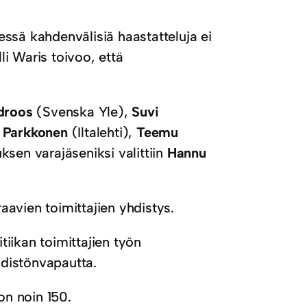
ssä kahdenvälisiä haastatteluja ei
li Waris toivoo, että
.
droos
(Svenska Yle),
Suvi
Parkkonen
(Iltalehti),
Teemu
ksen varajäseniksi valittiin
Hannu
raavien toimittajien yhdistys.
iikan toimittajien työn
ehdistönvapautta.
on noin 150.