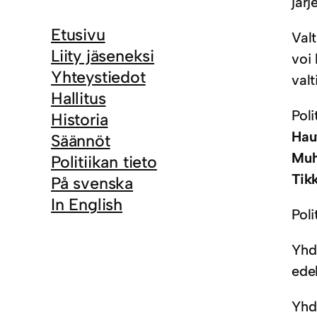
järj
Etusivu
Val
Liity jäseneksi
voi 
Yhteystiedot
valt
Hallitus
Poli
Historia
Hau
Säännöt
Muh
Politiikan tieto
Tik
På svenska
In English
Poli
Yhd
ede
Yhdi