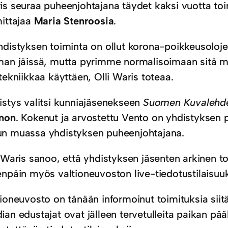
is seuraa puheenjohtajana täydet kaksi vuotta toim
mittajaa
Maria Stenroosia
.
hdistyksen toiminta on ollut korona-poikkeusoloj
man jäissä, mutta pyrimme normalisoimaan sitä 
tekniikkaa käyttäen, Olli Waris toteaa.
istys valitsi kunniajäsenekseen
Suomen Kuvalehd
non
. Kokenut ja arvostettu Vento on yhdistyksen p
n muassa yhdistyksen puheenjohtajana.
i Waris sanoo, että yhdistyksen jäsenten arkinen 
enpäin myös valtioneuvoston live-tiedotustilaisuu
ioneuvosto on tänään informoinut toimituksia siitä,
an edustajat ovat jälleen tervetulleita paikan pää