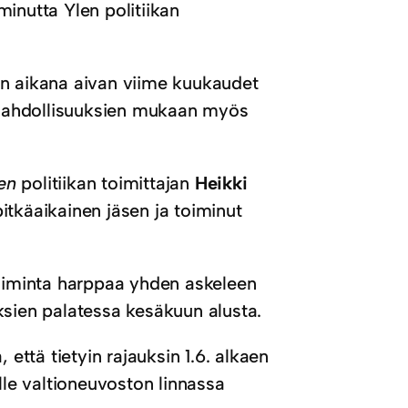
inutta Ylen politiikan
en aikana aivan viime kuukaudet
mahdollisuuksien mukaan myös
en
politiikan toimittajan
Heikki
itkäaikainen jäsen ja toiminut
toiminta harppaa yhden askeleen
ksien palatessa kesäkuun alusta.
 että tietyin rajauksin 1.6. alkaen
lle valtioneuvoston linnassa