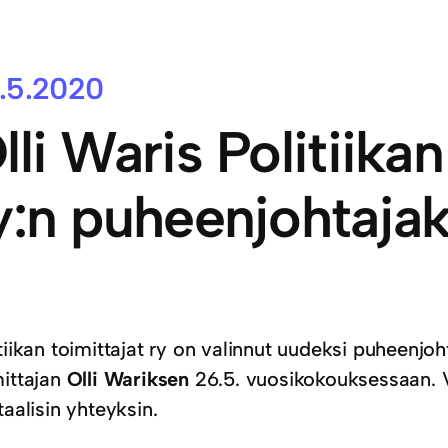
.5.2020
lli Waris Politiikan
y:n puheenjohtajak
tiikan toimittajat ry on valinnut uudeksi puheenjo
mittajan
Olli Wariksen
26.5. vuosikokouksessaan. Vu
taalisin yhteyksin.