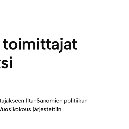
 toimittajat
si
htajakseen Ilta-Sanomien politiikan
osikokous järjestettiin