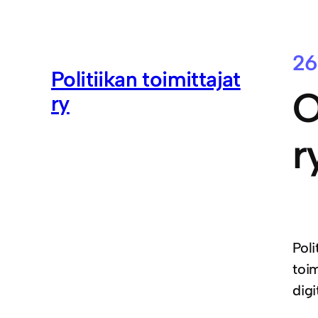
26
Politiikan toimittajat
O
ry
r
Poli
toi
digi