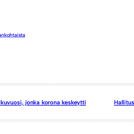
ankohtaista
lkuvuosi, jonka korona keskeytti
Hallitu