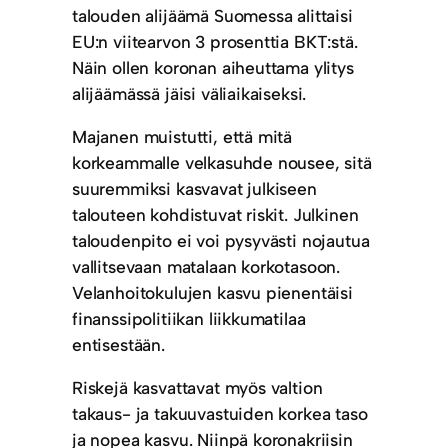
talouden alijäämä Suomessa alittaisi
EU:n viitearvon 3 prosenttia BKT:stä.
Näin ollen koronan aiheuttama ylitys
alijäämässä jäisi väliaikaiseksi.
Majanen muistutti, että mitä
korkeammalle velkasuhde nousee, sitä
suuremmiksi kasvavat julkiseen
talouteen kohdistuvat riskit. Julkinen
taloudenpito ei voi pysyvästi nojautua
vallitsevaan matalaan korkotasoon.
Velanhoitokulujen kasvu pienentäisi
finanssipolitiikan liikkumatilaa
entisestään.
Riskejä kasvattavat myös valtion
takaus- ja takuuvastuiden korkea taso
ja nopea kasvu. Niinpä koronakriisin