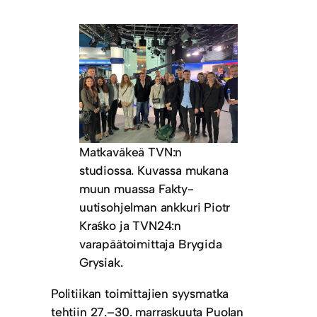
Matkaväkeä TVN:n
studiossa. Kuvassa mukana
muun muassa Fakty-
uutisohjelman ankkuri Piotr
Kraśko ja TVN24:n
varapäätoimittaja Brygida
Grysiak.
Politiikan toimittajien syysmatka
tehtiin 27.–30. marraskuuta Puolan