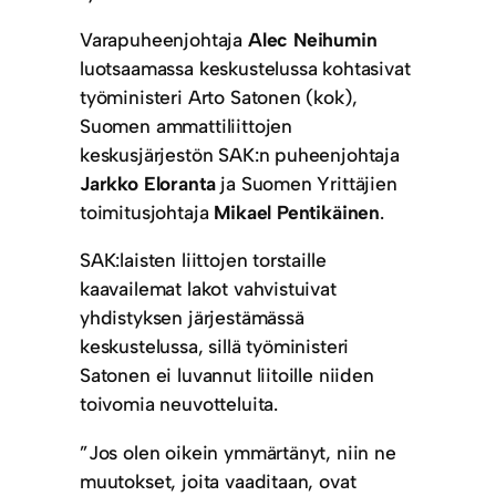
Varapuheenjohtaja
Alec Neihumin
luotsaamassa keskustelussa kohtasivat
työministeri Arto Satonen (kok),
Suomen ammattiliittojen
keskusjärjestön SAK:n puheenjohtaja
Jarkko Eloranta
ja Suomen Yrittäjien
toimitusjohtaja
Mikael Pentikäinen
.
SAK:laisten liittojen torstaille
kaavailemat lakot vahvistuivat
yhdistyksen järjestämässä
keskustelussa, sillä työministeri
Satonen ei luvannut liitoille niiden
toivomia neuvotteluita.
”Jos olen oikein ymmärtänyt, niin ne
muutokset, joita vaaditaan, ovat